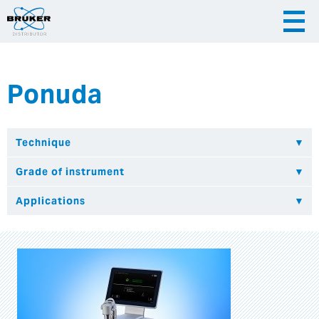
Ponuda
|
|
Česky
English
Slovenija
|
Hrvatska