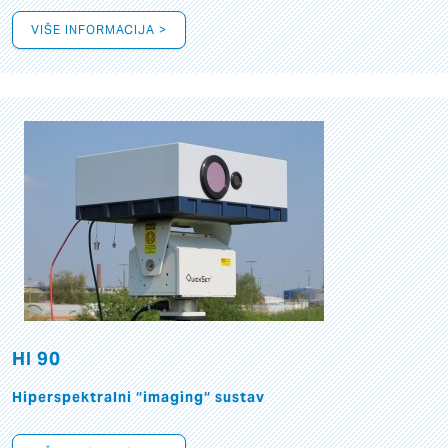
VIŠE INFORMACIJA >
HI 90
Hiperspektralni “imaging“ sustav