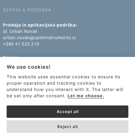
SERVIS & PODRŠKA
Prodaja in aplikacijska podrška:
dr. Urban Novak
urban.novak@optikinstruments.si
+386 41 520 219
Servis:
Klemen Žumer
We use cookies!
klemen.zumer@optikinstruments.si
+386 70 688 269
This website uses essential cookies to ensure its
proper operation and tracking cookies to
understand how you interact with it. The latter will
be set only after consent.
Let me choose.
Accept all
Reject all