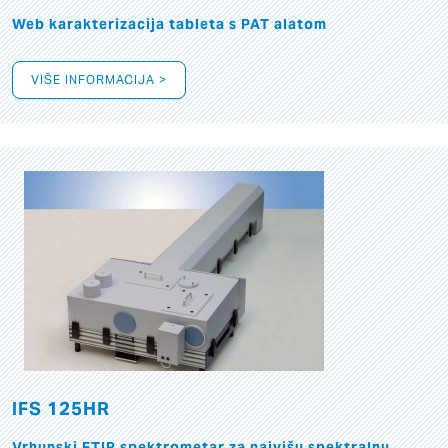
Web karakterizacija tableta s PAT alatom
VIŠE INFORMACIJA >
IFS 125HR
Vrhunski FTIR spektrometar za najvišu spektralnu