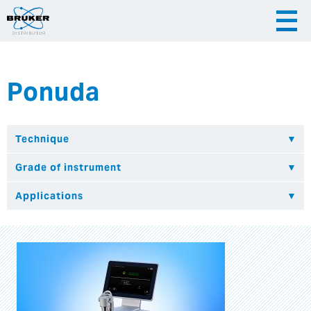
Ponuda
|
|
Česky
English
Slovenija
|
Hrvatska