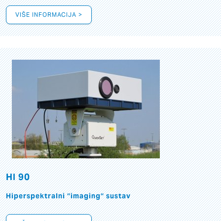
VIŠE INFORMACIJA >
HI 90
Hiperspektralni “imaging“ sustav