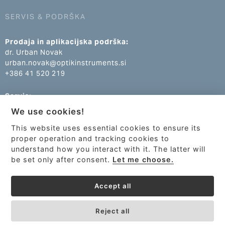
SERVIS & PODRŠKA
Prodaja in aplikacijska podrška:
dr. Urban Novak
urban.novak@optikinstruments.si
+386 41 520 219
Servis:
Klemen Žumer
We use cookies!
klemen.zumer@optikinstruments.si
+386 70 688 269
This website uses essential cookies to ensure its
proper operation and tracking cookies to
understand how you interact with it. The latter will
be set only after consent.
Let me choose.
Accept all
Reject all