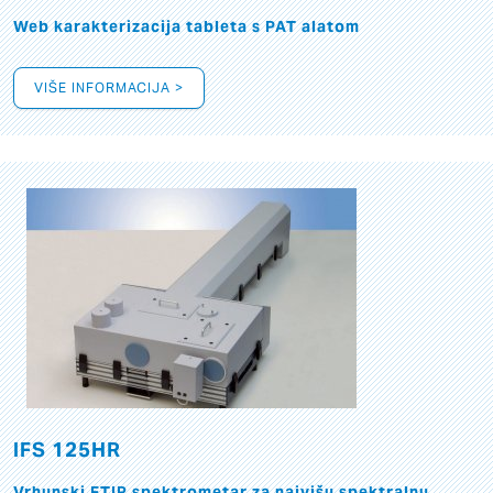
Web karakterizacija tableta s PAT alatom
VIŠE INFORMACIJA >
IFS 125HR
Vrhunski FTIR spektrometar za najvišu spektralnu