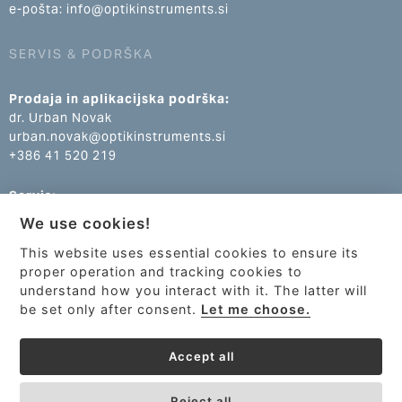
e-pošta: info@optikinstruments.si
SERVIS & PODRŠKA
Prodaja in aplikacijska podrška:
dr. Urban Novak
urban.novak@optikinstruments.si
+386 41 520 219
Servis:
Klemen Žumer
We use cookies!
klemen.zumer@optikinstruments.si
+386 70 688 269
This website uses essential cookies to ensure its
proper operation and tracking cookies to
understand how you interact with it. The latter will
be set only after consent.
Let me choose.
Accept all
Reject all