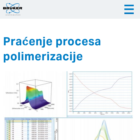
Praćenje procesa
|
|
Česky
English
Slovenija
polimerizacije
|
Hrvatska