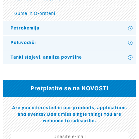
Gume in O-prsteni
Petrokemija
Poluvodiči
Tanki slojevi, analiza površine
Pretplatite se na NOVOSTI
Are you interested in our products, applications
and events? Don't miss single thing! You are
welcome to subscribe.