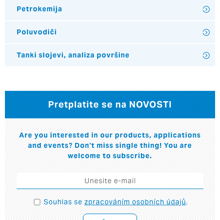
Petrokemija
Poluvodiči
Tanki slojevi, analiza površine
Pretplatite se na NOVOSTI
Are you interested in our products, applications
and events? Don't miss single thing! You are
welcome to subscribe.
Souhlas se
zpracováním osobních údajů
.