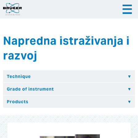
Napredna istraživanja i
|
|
Česky
English
Slovenija
razvoj
|
Hrvatska