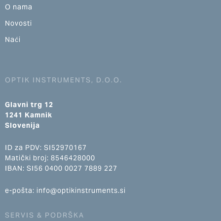
O nama
Novosti
Naći
OPTIK INSTRUMENTS, D.O.O.
Glavni trg 12
1241 Kamnik
Slovenija
ID za PDV: SI52970167
Matički broj: 8546428000
IBAN: SI56 0400 0027 7889 227
e-pošta: info@optikinstruments.si
SERVIS & PODRŠKA