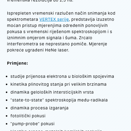
vremenska rezolucija do 2,5 ns.
Isprepleten vremenski razlučen način snimanja kod
spektrometara
VERTEX serije
, predstavlja izuzetno
moćan pristup mjerenjima određenih ponovljivih
pokusa s vremenski riješenom spektroskopijom i s
iznimnim omjerom signala i šuma. Zrcalo
interferometra se neprestano pomiče. Mjerenje
pokreće ugrađeni HeNe laser.
Primjene:
studije prijenosa elektrona u biološkim spojevima
kinetika plinovitog stanja pri velikim brzinama
dinamika geloloških intersticijskih vrsta
"state-to-state" spektroskopija među-radikala
dinamika procesa izgaranja
fotolitički pokusi
"pump-probe" pokusi