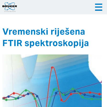
Vremenski riješena
|
|
Česky
English
Slovenija
FTIR spektroskopija
|
Hrvatska