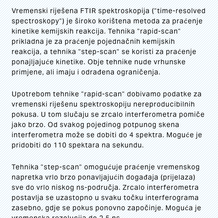
Vremenski riješena FTIR spektroskopija ("time-resolved
spectroskopy") je široko korištena metoda za praćenje
kinetike kemijskih reakcija. Tehnika "rapid-scan"
prikladna je za praćenje pojednačnih kemijskih
reakcija, a tehnika "step-scan" se koristi za praćenje
ponajljajuće kinetike. Obje tehnike nude vrhunske
primjene, ali imaju i odrađena ograničenja.
Upotrebom tehnike "rapid-scan" dobivamo podatke za
vremenski riješenu spektroskopiju nereproducibilnih
pokusa. U tom slučaju se zrcalo interferometra pomiče
jako brzo. Od svakog pojedinog potpunog skena
interferometra može se dobiti do 4 spektra. Moguće je
pridobiti do 110 spektara na sekundu.
Tehnika "step-scan" omogućuje praćenje vremenskog
napretka vrlo brzo ponavljajućih događaja (prijelaza)
sve do vrlo niskog ns-područja. Zrcalo interferometra
postavlja se uzastopno u svaku točku interferograma
zasebno, gdje se pokus ponovno započinje. Moguća je