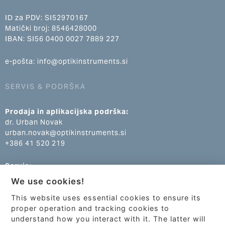
ID za PDV: SI52970167
Matički broj: 8546428000
IBAN: SI56 0400 0027 7889 227
e-pošta: info@optikinstruments.si
SERVIS & PODRŠKA
Prodaja in aplikacijska podrška:
dr. Urban Novak
urban.novak@optikinstruments.si
+386 41 520 219
Servis:
Klemen Žumer
We use cookies!
klemen.zumer@optikinstruments.si
+386 70 688 269
This website uses essential cookies to ensure its
proper operation and tracking cookies to
understand how you interact with it. The latter will