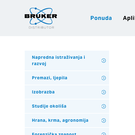
Ponuda
Apli
Napredna istraživanja i
razvoj
Premazi, ljepila
Izobrazba
Studije okoliša
Hrana, krma, agronomija
Forenzička znanost