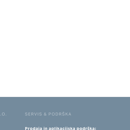
.O.
SERVIS & PODRŠKA
Prodaja in aplikacijska podrška: