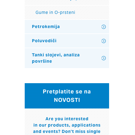
Gume in O-prsteni
Petrokemija
Poluvodiči
Tanki slojevi, analiza
površine
Pretplatite se na
NOVOSTI
Are you interested
in our products, applications
and events? Don't miss single