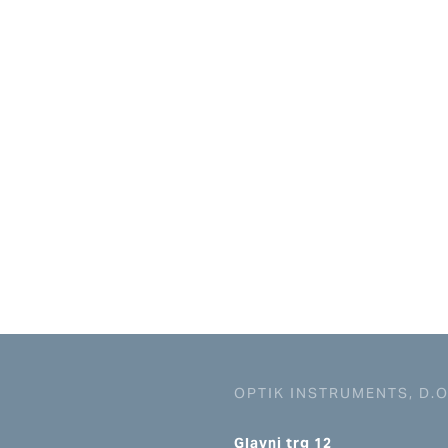
OPTIK INSTRUMENTS, D.O
Glavni trg 12