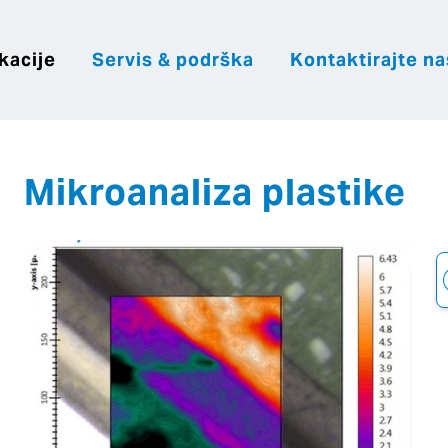
kacije
Servis & podrška
Kontaktirajte na
|
|
|
Hrvatsk
Česky
English
Slovenija
Mikroanaliza plastike