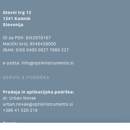
Glavni trg 12
1241 Kamnik
Slovenija
ID za PDV: SI52970167
Matički broj: 8546428000
IBAN: SI56 0400 0027 7889 227
e-pošta: info@optikinstruments.si
SERVIS & PODRŠKA
Prodaja in aplikacijska podrška:
dr. Urban Novak
urban.novak@optikinstruments.si
+386 41 520 219
Servis:
Klemen Žumer