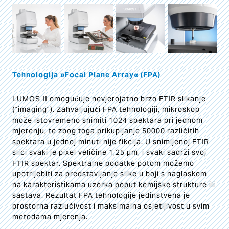
Tehnologija »Focal Plane Array« (FPA)
LUMOS II omogućuje nevjerojatno brzo FTIR slikanje
("imaging"). Zahvaljujući FPA tehnologiji, mikroskop
može istovremeno snimiti 1024 spektara pri jednom
mjerenju, te zbog toga prikupljanje 50000 različitih
spektara u jednoj minuti nije fikcija. U snimljenoj FTIR
slici svaki je pixel veličine 1,25 µm, i svaki sadrži svoj
FTIR spektar. Spektralne podatke potom možemo
upotrijebiti za predstavljanje slike u boji s naglaskom
na karakteristikama uzorka poput kemijske strukture ili
sastava. Rezultat FPA tehnologije jedinstvena je
prostorna razlučivost i maksimalna osjetljivost u svim
metodama mjerenja.