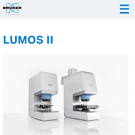
LUMOS II
|
|
Česky
English
Slovenija
|
Hrvatska