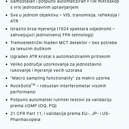
Samostalan i potpuno automatiziran FTIR mikroskop
s vrlo jednostavnim upravljanjem
Sve u jednom objektivu – VIS, transmisija, refleksija i
ATR
Izrazito brza mjerenja (1024 spektara odjednom) –
zahvaljujući jedinstvenoj FPA tehnologiji
Tremoelektrički hlađen MCT detektor – bez potrebe
za tekućim dušikom
Ugrađen ATR kristal s automatiziranim pritiskom
Veliko područje uzorkovanja za jednostavno
rukovanje i mjerenje većih uzoraka
"Macro sampling functionality" za makro uzorke
TM
RockSolid
– robustan interferometar visokih
performansi
Potpuno automatski rutinski testovi za validaciju
prema cGMP (OQ, PQ)
21 CFR Part 11, i validacija prema EU-, JP- i US-
Pharmacopeia