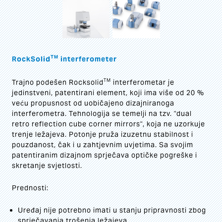
TM
RockSolid
interferometer
TM
Trajno podešen Rocksolid
interferometar je
jedinstveni, patentirani element, koji ima više od 20 %
veću propusnost od uobičajeno dizajniranoga
interferometra. Tehnologija se temelji na tzv. "dual
retro reflection cube corner mirrors", koja ne uzorkuje
trenje ležajeva. Potonje pruža izuzetnu stabilnost i
pouzdanost, čak i u zahtjevnim uvjetima. Sa svojim
patentiranim dizajnom sprječava optičke pogreške i
skretanje svjetlosti.
Prednosti:
Uređaj nije potrebno imati u stanju pripravnosti zbog
sprječavanja trošenja ležajeva