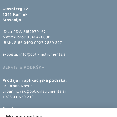
Glavni trg 12
1241 Kamnik
Slovenija
ID za PDV: SI52970167
Matički broj: 8546428000
IBAN: SI56 0400 0027 7889 227
e-pošta: info@optikinstruments.si
SERVIS & PODRŠKA
Prodaja in aplikacijska podrška:
dr. Urban Novak
urban.novak@optikinstruments.si
+386 41 520 219
Servis:
Klemen Žumer
We use cookies!