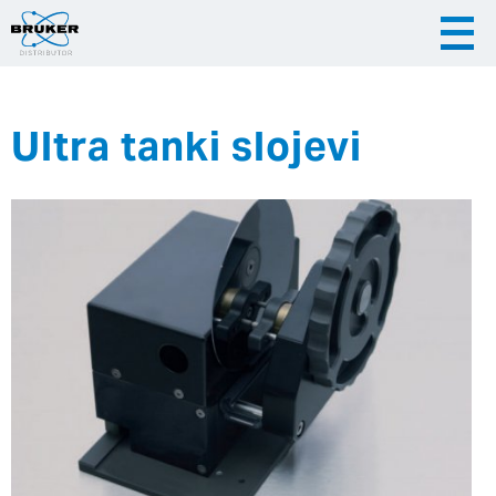
Ultra tanki slojevi
|
|
Česky
English
Slovenija
|
Hrvatska