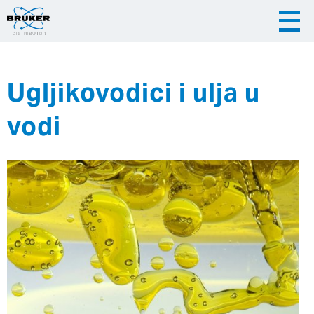
Ugljikovodici i ulja u
|
|
Česky
English
Slovenija
vodi
|
Hrvatska