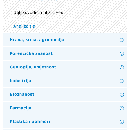
Ugljikovodici i ulja u vodi
Analiza tla
Hrana, krma, agronomija
Forenzička znanost
Geologija, umjetnost
Industrija
Bioznanost
Farmacija
Plastika i polimeri