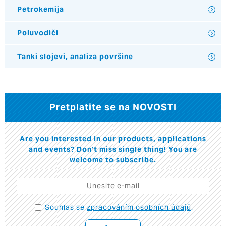
Petrokemija
Poluvodiči
Tanki slojevi, analiza površine
Pretplatite se na NOVOSTI
Are you interested in our products, applications
and events? Don't miss single thing! You are
welcome to subscribe.
Souhlas se
zpracováním osobních údajů
.