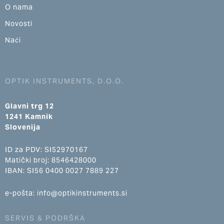
O nama
Novosti
Naći
OPTIK INSTRUMENTS, D.O.O.
Glavni trg 12
1241 Kamnik
Slovenija
ID za PDV: SI52970167
Matički broj: 8546428000
IBAN: SI56 0400 0027 7889 227
e-pošta: info@optikinstruments.si
SERVIS & PODRŠKA