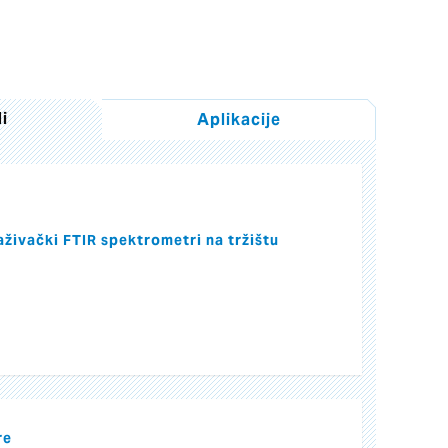
i
Aplikacije
raživački FTIR spektrometri na tržištu
re