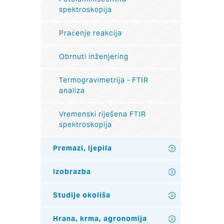
spektroskopija
Praćenje reakcija
Obrnuti inženjering
Termogravimetrija - FTIR
analiza
Vremenski riješena FTIR
spektroskopija
Premazi, ljepila
Izobrazba
Studije okoliša
Hrana, krma, agronomija