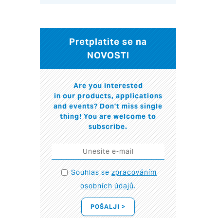
Pretplatite se na
NOVOSTI
Are you interested
in our products, applications
and events? Don't miss single
thing! You are welcome to
subscribe.
Souhlas se
zpracováním
osobních údajů
.
POŠALJI >