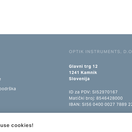
OPTIK INSTRUMENTS, D.O
Glavni trg 12
1241 Kamnik
Slovenija
e
 podrška
ID za PDV: SI52970167
Matički broj: 8546428000
IBAN: SI56 0400 0027 7889 2
e-pošta: info@optikinstrumen
use cookies!