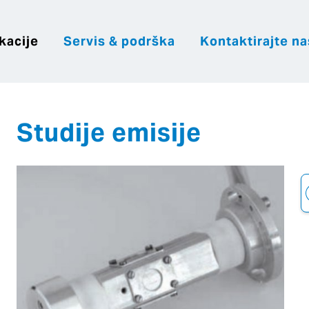
kacije
Servis & podrška
Kontaktirajte na
|
|
|
Hrvatsk
Česky
English
Slovenija
Studije emisije