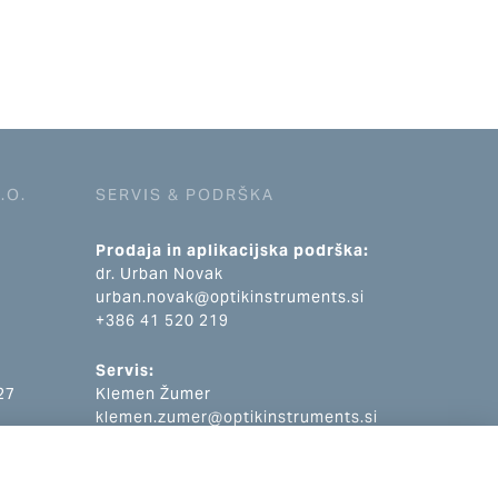
.O.
SERVIS & PODRŠKA
Prodaja in aplikacijska podrška:
dr. Urban Novak
urban.novak@optikinstruments.si
+386 41 520 219
Servis:
27
Klemen Žumer
klemen.zumer@optikinstruments.si
+386 70 688 269
ts.si