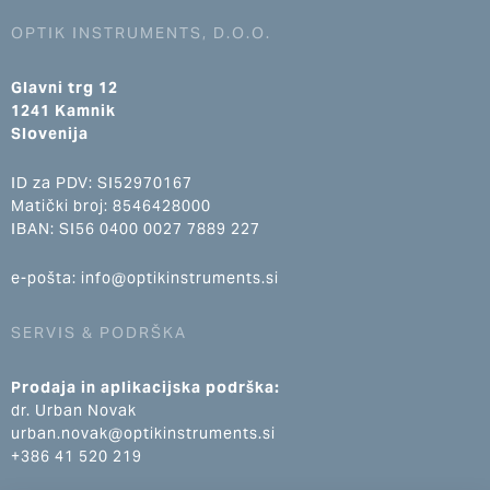
OPTIK INSTRUMENTS, D.O.O.
Glavni trg 12
1241 Kamnik
Slovenija
ID za PDV: SI52970167
Matički broj: 8546428000
IBAN: SI56 0400 0027 7889 227
e-pošta: info@optikinstruments.si
SERVIS & PODRŠKA
Prodaja in aplikacijska podrška:
dr. Urban Novak
urban.novak@optikinstruments.si
+386 41 520 219