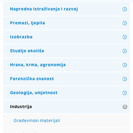
Napredna istraživanja i razvoj
Premazi, ljepila
Izobrazba
Studije okoliša
Hrana, krma, agronomija
Forenzička znanost
Geologija, umjetnost
Industrija
Građevinski materijali