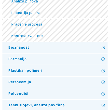
Analiza plinova
Industrija papira
Praćenje procesa
Kontrola kvalitete
Bioznanost
Farmacija
Plastika i polimeri
Petrokemija
Poluvodiči
Tanki slojevi, analiza površine