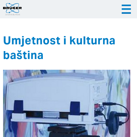
Umjetnost i kulturna
|
|
Česky
English
Slovenija
baština
|
Hrvatska