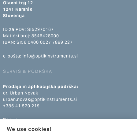
Glavni trg 12
1241 Kamnik
Slovenija
ID za PDV: SI52970167
Matički broj: 8546428000
IBAN: SI56 0400 0027 7889 227
e-pošta: info@optikinstruments.si
SERVIS & PODRŠKA
Prodaja in aplikacijska podrška:
dr. Urban Novak
urban.novak@optikinstruments.si
+386 41 520 219
Servis:
Klemen Žumer
We use cookies!
klemen.zumer@optikinstruments.si