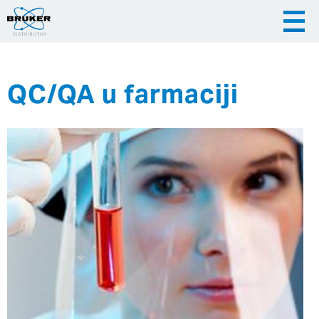
QC/QA u farmaciji
|
|
Česky
English
Slovenija
|
Hrvatska