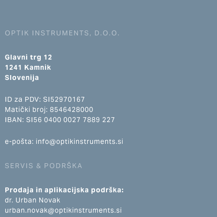
OPTIK INSTRUMENTS, D.O.O.
Glavni trg 12
1241 Kamnik
Slovenija
ID za PDV: SI52970167
Matički broj: 8546428000
IBAN: SI56 0400 0027 7889 227
e-pošta: info@optikinstruments.si
SERVIS & PODRŠKA
Prodaja in aplikacijska podrška:
dr. Urban Novak
urban.novak@optikinstruments.si