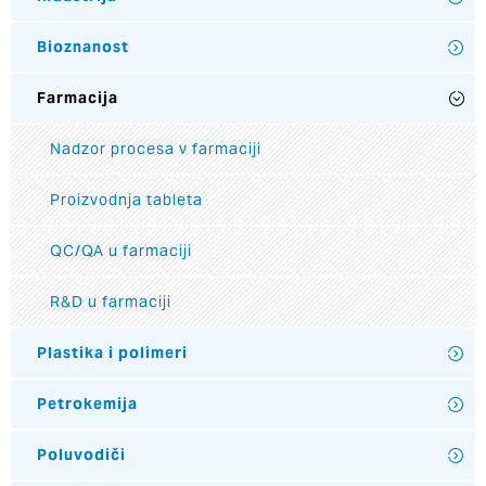
Bioznanost
Farmacija
Nadzor procesa v farmaciji
Proizvodnja tableta
QC/QA u farmaciji
R&D u farmaciji
Plastika i polimeri
Petrokemija
Poluvodiči