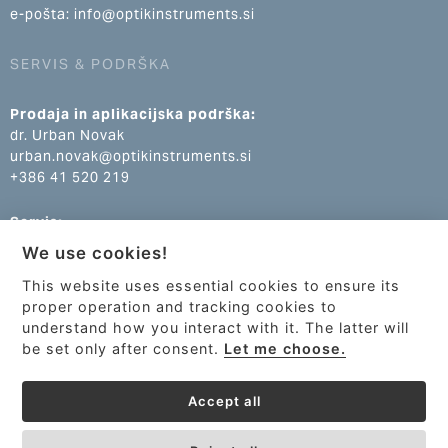
e-pošta: info@optikinstruments.si
SERVIS & PODRŠKA
Prodaja in aplikacijska podrška:
dr. Urban Novak
urban.novak@optikinstruments.si
+386 41 520 219
Servis:
Klemen Žumer
We use cookies!
klemen.zumer@optikinstruments.si
+386 70 688 269
This website uses essential cookies to ensure its
proper operation and tracking cookies to
understand how you interact with it. The latter will
be set only after consent.
Let me choose.
Accept all