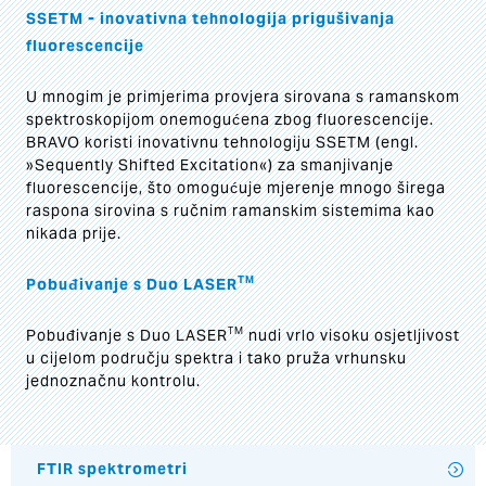
SSETM - inovativna tehnologija prigušivanja
fluorescencije
U mnogim je primjerima provjera sirovana s ramanskom
spektroskopijom onemogućena zbog fluorescencije.
BRAVO koristi inovativnu tehnologiju SSETM (engl.
»Sequently Shifted Excitation«) za smanjivanje
fluorescencije, što omogućuje mjerenje mnogo širega
raspona sirovina s ručnim ramanskim sistemima kao
nikada prije.
TM
Pobuđivanje s Duo LASER
TM
Pobuđivanje s Duo LASER
nudi vrlo visoku osjetljivost
u cijelom području spektra i tako pruža vrhunsku
jednoznačnu kontrolu.
FTIR spektrometri