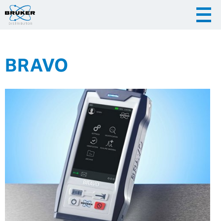
BRAVO
|
|
Česky
English
Slovenija
|
Hrvatska