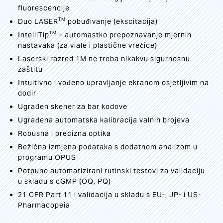
fluorescencije
TM
Duo LASER
pobuđivanje (ekscitacija)
TM
IntelliTip
– automastko prepoznavanje mjernih
nastavaka (za viale i plastične vrećice)
Laserski razred 1M ne treba nikakvu sigurnosnu
zaštitu
Intuitivno i vođeno upravljanje ekranom osjetljivim na
dodir
Ugrađen skener za bar kodove
Ugrađena automatska kalibracija valnih brojeva
Robusna i precizna optika
Bežična izmjena podataka s dodatnom analizom u
programu OPUS
Potpuno automatizirani rutinski testovi za validaciju
u skladu s cGMP (OQ, PQ)
21 CFR Part 11 i validacija u skladu s EU-, JP- i US-
Pharmacopeia