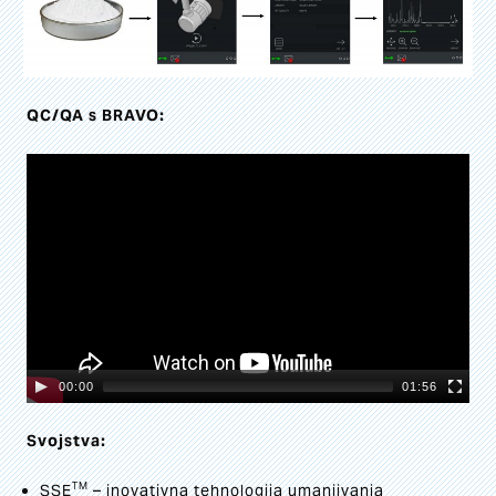
QC/QA s BRAVO:
Video
Player
00:00
01:56
Svojstva:
TM
SSE
– inovativna tehnologija umanjivanja