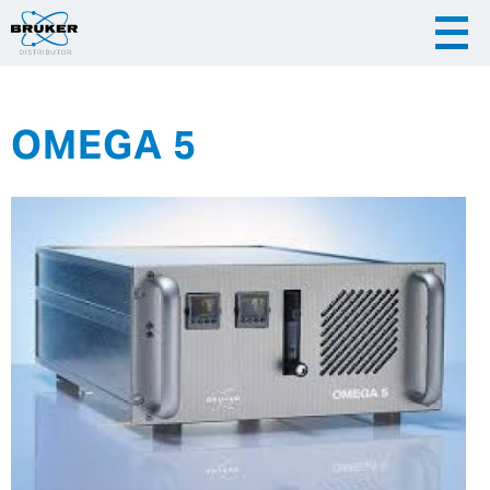
OMEGA 5
|
|
Česky
English
Slovenija
|
Hrvatska