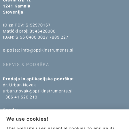
Glavni trg 12
1241 Kamnik
Slovenija
ID za PDV: SI52970167
Matički broj: 8546428000
IBAN: SI56 0400 0027 7889 227
e-pošta: info@optikinstruments.si
SERVIS & PODRŠKA
Prodaja in aplikacijska podrška:
dr. Urban Novak
urban.novak@optikinstruments.si
+386 41 520 219
Servis:
Klemen Žumer
We use cookies!
klemen.zumer@optikinstruments.si
+386 70 688 269
This website uses essential cookies to ensure its