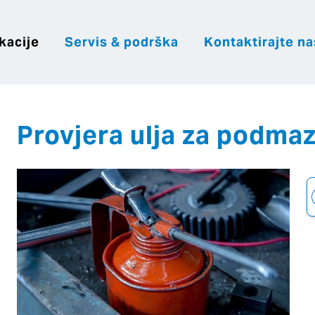
kacije
Servis & podrška
Kontaktirajte na
|
|
|
Hrvatsk
Česky
English
Slovenija
Provjera ulja za podmaz