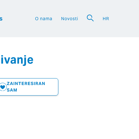
s
O nama
Novosti
HR
a
ivanje
ZAINTERESIRAN
SAM