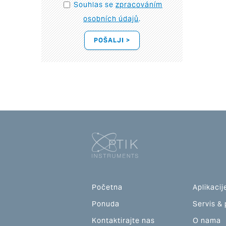
Souhlas se
zpracováním
osobních údajů
.
POŠALJI >
Početna
Aplikacij
Ponuda
Servis &
Kontaktirajte nas
O nama