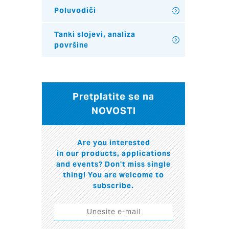
Poluvodiči
Tanki slojevi, analiza
površine
Pretplatite se na
NOVOSTI
Are you interested
in our products, applications
and events? Don't miss single
thing! You are welcome to
subscribe.