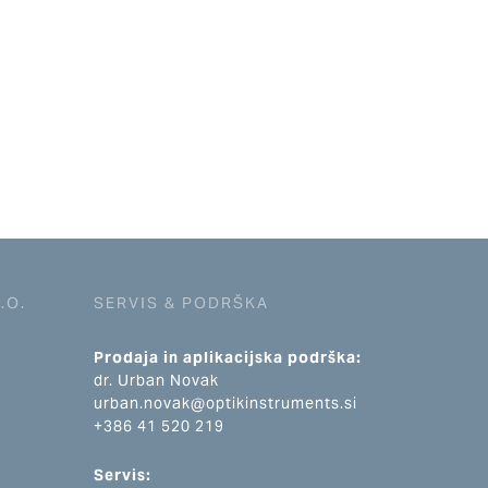
.O.
SERVIS & PODRŠKA
Prodaja in aplikacijska podrška:
dr. Urban Novak
urban.novak@optikinstruments.si
+386 41 520 219
Servis: