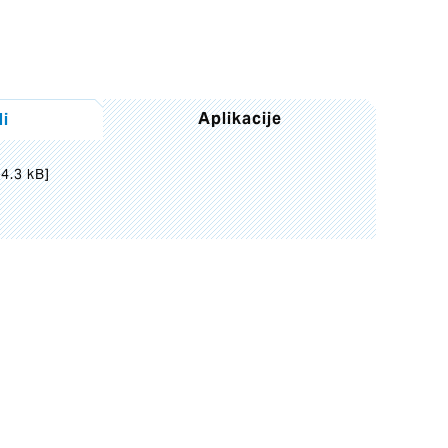
Aplikacije
i
4.3 kB]