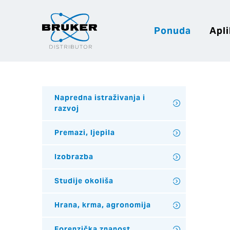
Ponuda
Apli
Napredna istraživanja i
razvoj
Premazi, ljepila
Izobrazba
Studije okoliša
Hrana, krma, agronomija
Forenzička znanost