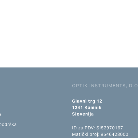
OPTIK INSTRUMENTS, D.O
Glavni trg 12
1241 Kamnik
Slovenija
e
 podrška
ID za PDV: SI52970167
Matički broj: 8546428000