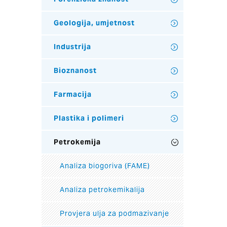
Geologija, umjetnost
Industrija
Bioznanost
Farmacija
Plastika i polimeri
Petrokemija
Analiza biogoriva (FAME)
Analiza petrokemikalija
Provjera ulja za podmazivanje