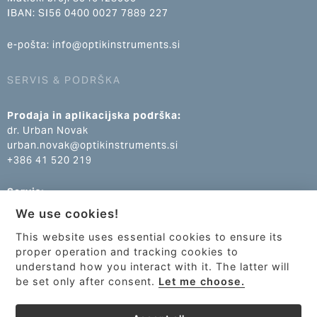
IBAN: SI56 0400 0027 7889 227
e-pošta: info@optikinstruments.si
SERVIS & PODRŠKA
Prodaja in aplikacijska podrška:
dr. Urban Novak
urban.novak@optikinstruments.si
+386 41 520 219
Servis:
Klemen Žumer
We use cookies!
klemen.zumer@optikinstruments.si
+386 70 688 269
This website uses essential cookies to ensure its
proper operation and tracking cookies to
understand how you interact with it. The latter will
be set only after consent.
Let me choose.