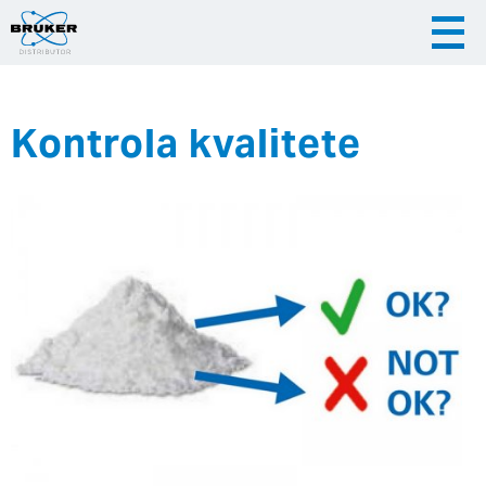
Kontrola kvalitete
|
|
Česky
English
Slovenija
|
Hrvatska