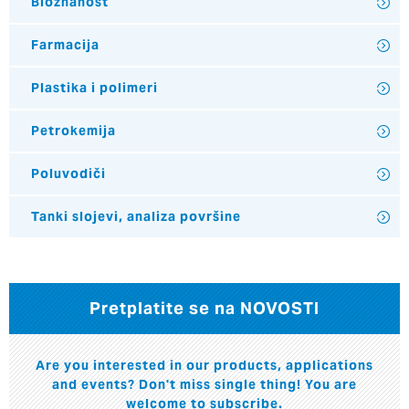
Bioznanost
Farmacija
Plastika i polimeri
Petrokemija
Poluvodiči
Tanki slojevi, analiza površine
Pretplatite se na NOVOSTI
Are you interested in our products, applications
and events? Don't miss single thing! You are
welcome to subscribe.