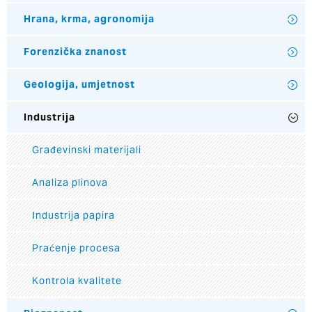
Hrana, krma, agronomija
Forenzička znanost
Geologija, umjetnost
Industrija
Građevinski materijali
Analiza plinova
Industrija papira
Praćenje procesa
Kontrola kvalitete