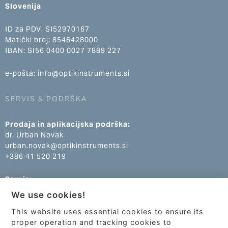
Slovenija
ID za PDV: SI52970167
Matički broj: 8546428000
IBAN: SI56 0400 0027 7889 227
e-pošta: info@optikinstruments.si
SERVIS & PODRŠKA
Prodaja in aplikacijska podrška:
dr. Urban Novak
urban.novak@optikinstruments.si
+386 41 520 219
Servis:
Klemen Žumer
We use cookies!
klemen.zumer@optikinstruments.si
+386 70 688 269
This website uses essential cookies to ensure its
proper operation and tracking cookies to