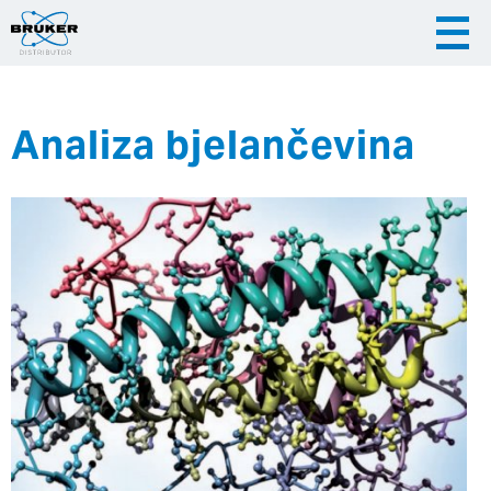
Analiza bjelančevina
|
|
Česky
English
Slovenija
|
Hrvatska