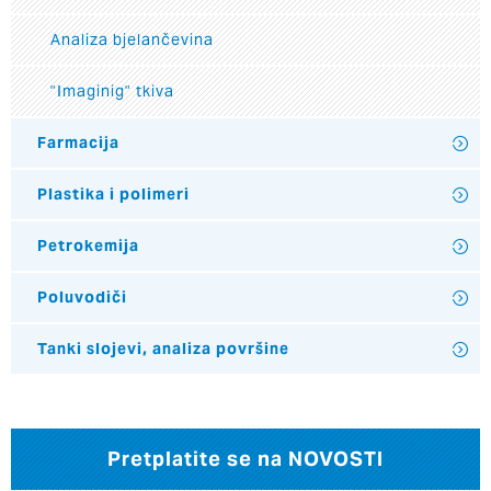
Analiza bjelančevina
"Imaginig" tkiva
Farmacija
Plastika i polimeri
Petrokemija
Poluvodiči
Tanki slojevi, analiza površine
Pretplatite se na NOVOSTI