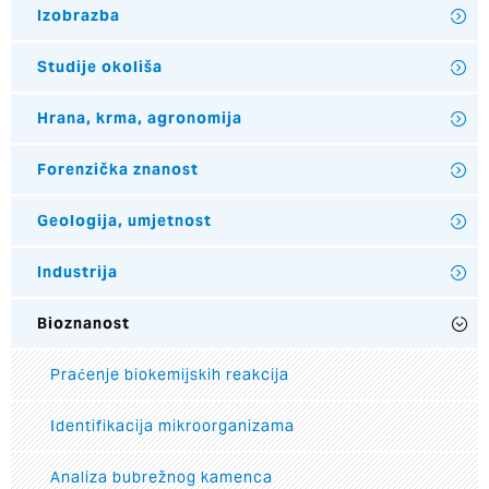
Izobrazba
Studije okoliša
Hrana, krma, agronomija
Forenzička znanost
Geologija, umjetnost
Industrija
Bioznanost
Praćenje biokemijskih reakcija
Identifikacija mikroorganizama
Analiza bubrežnog kamenca