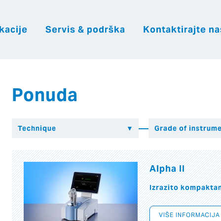
kacije
Servis & podrška
Kontaktirajte na
|
|
|
Hrvatsk
Česky
English
Slovenija
Ponuda
Alpha II
Izrazito kompakta
VIŠE INFORMACIJA