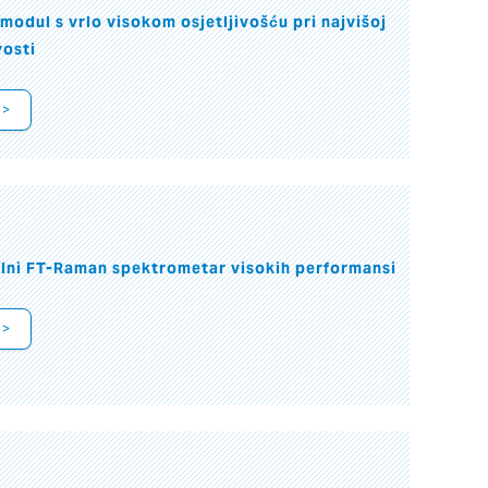
modul s vrlo visokom osjetljivošću pri najvišoj
vosti
 >
alni FT-Raman spektrometar visokih performansi
 >
I