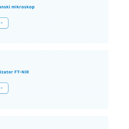
anski mikroskop
 >
izator FT-NIR
 >