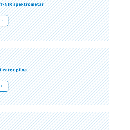
FT-NIR spektrometar
 >
lizator plina
 >