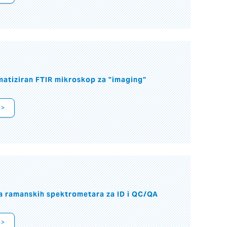
atiziran FTIR mikroskop za "imaging"
 >
a ramanskih spektrometara za ID i QC/QA
 >