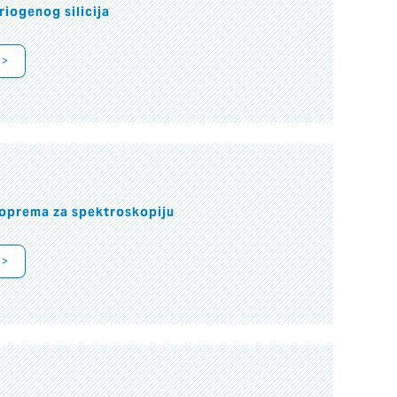
riogenog silicija
 >
oprema za spektroskopiju
 >