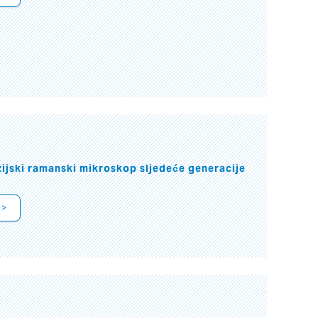
jski ramanski mikroskop sljedeće generacije
 >