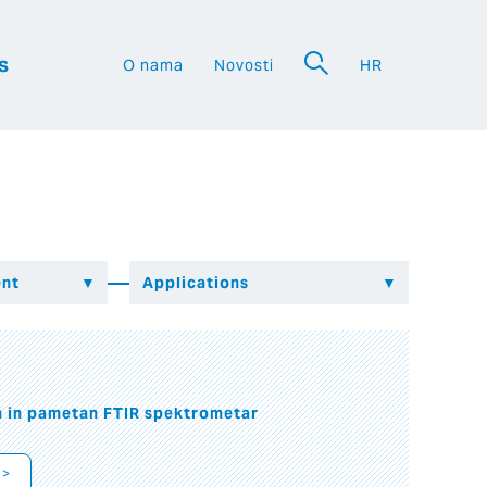
s
O nama
Novosti
HR
a
n in pametan FTIR spektrometar
 >