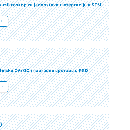
M mikroskop za jednostavnu integraciju u SEM
 >
utinske QA/QC i naprednu uporabu u R&D
 >
0