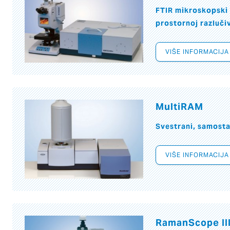
FTIR mikroskopski 
prostornoj razluči
VIŠE INFORMACIJA
MultiRAM
Svestrani, samost
VIŠE INFORMACIJA
RamanScope II