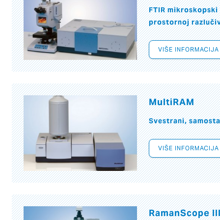
FTIR mikroskopski 
prostornoj razluči
VIŠE INFORMACIJA
MultiRAM
Svestrani, samost
VIŠE INFORMACIJA
RamanScope II