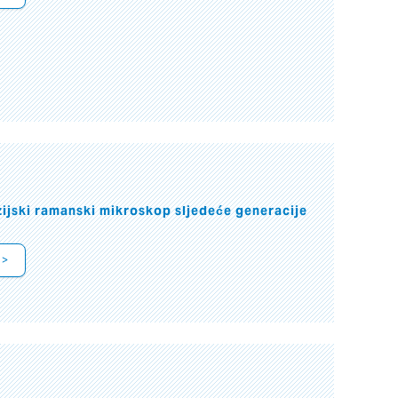
jski ramanski mikroskop sljedeće generacije
 >