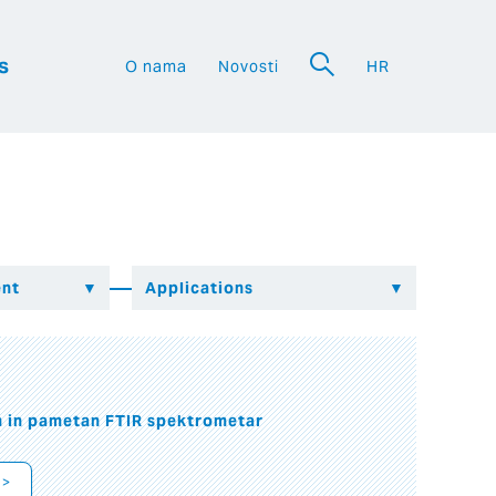
s
O nama
Novosti
HR
a
n in pametan FTIR spektrometar
 >