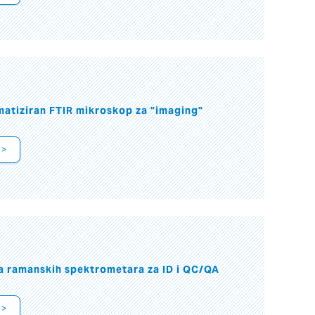
atiziran FTIR mikroskop za "imaging"
 >
a ramanskih spektrometara za ID i QC/QA
 >