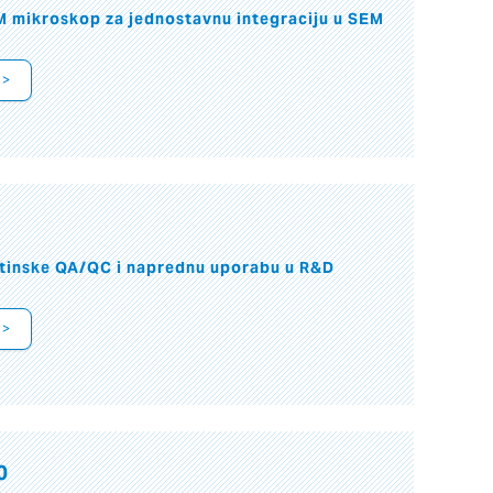
M mikroskop za jednostavnu integraciju u SEM
 >
utinske QA/QC i naprednu uporabu u R&D
 >
0