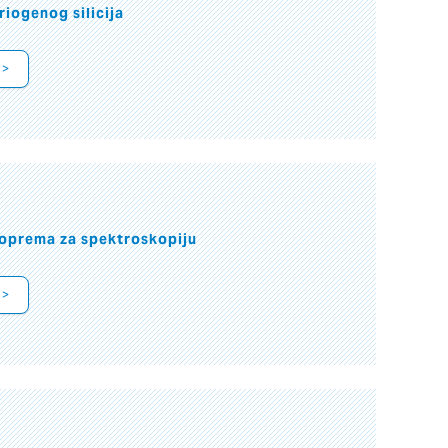
riogenog silicija
 >
oprema za spektroskopiju
 >