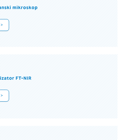
anski mikroskop
 >
izator FT-NIR
 >