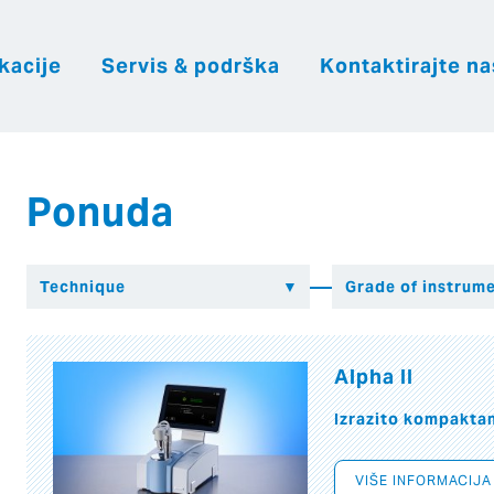
kacije
Servis & podrška
Kontaktirajte na
|
|
|
Hrvatsk
Česky
English
Slovenija
Ponuda
Alpha II
Izrazito kompakta
VIŠE INFORMACIJA