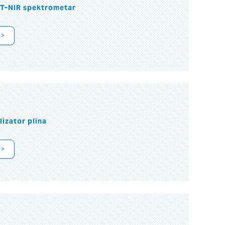
FT-NIR spektrometar
 >
lizator plina
 >