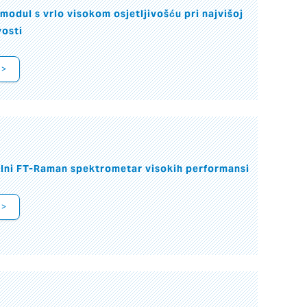
modul s vrlo visokom osjetljivošću pri najvišoj
vosti
 >
alni FT-Raman spektrometar visokih performansi
 >
I