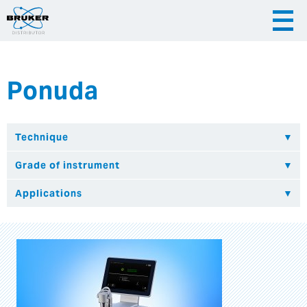
Ponuda
|
|
Česky
English
Slovenija
|
Hrvatska