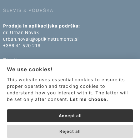
SERVIS & PODRŠKA
Prodaja in aplikacijska podrška:
dr. Urban Novak
urban.novak@optikinstruments.si
+386 41 520 219
Servis:
Klemen Žumer
We use cookies!
klemen.zumer@optikinstruments.si
+386 70 688 269
This website uses essential cookies to ensure its
proper operation and tracking cookies to
understand how you interact with it. The latter will
be set only after consent.
Let me choose.
Accept all
Reject all