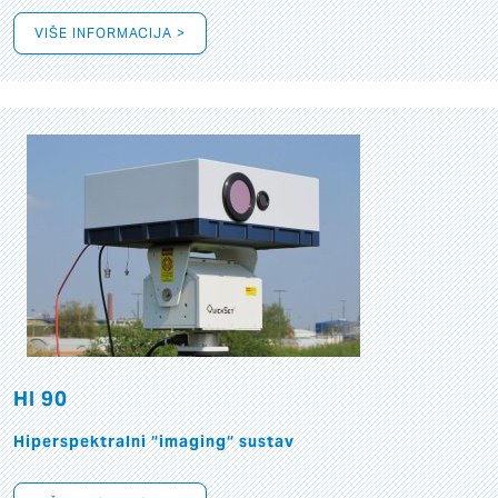
VIŠE INFORMACIJA >
HI 90
Hiperspektralni “imaging“ sustav