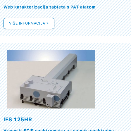
Web karakterizacija tableta s PAT alatom
VIŠE INFORMACIJA >
IFS 125HR
Vrhunski FTIR spektrometar za najvišu spektralnu