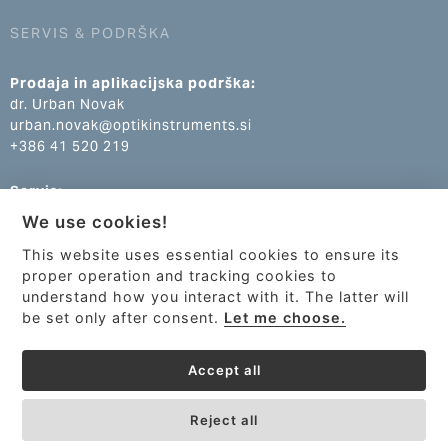
SERVIS & PODRŠKA
Prodaja in aplikacijska podrška:
dr. Urban Novak
urban.novak@optikinstruments.si
+386 41 520 219
Servis:
Klemen Žumer
We use cookies!
klemen.zumer@optikinstruments.si
+386 70 688 269
This website uses essential cookies to ensure its
proper operation and tracking cookies to
understand how you interact with it. The latter will
be set only after consent.
Let me choose.
Accept all
Reject all