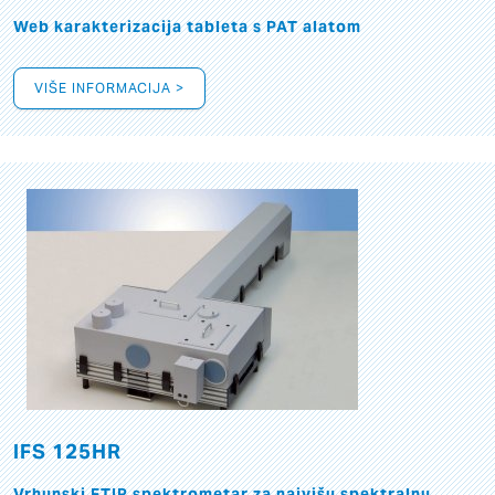
Web karakterizacija tableta s PAT alatom
VIŠE INFORMACIJA >
IFS 125HR
Vrhunski FTIR spektrometar za najvišu spektralnu