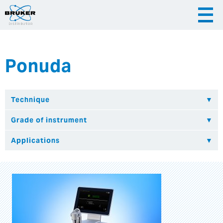
Ponuda
|
|
Česky
English
Slovenija
|
Hrvatska