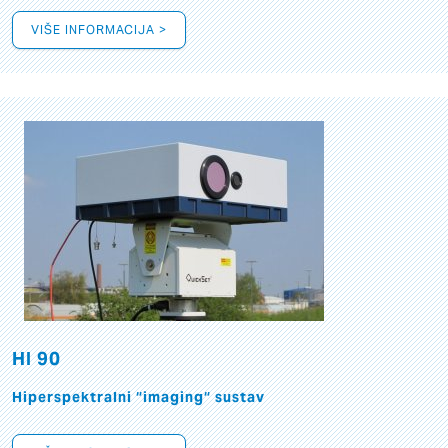
VIŠE INFORMACIJA >
HI 90
Hiperspektralni “imaging“ sustav