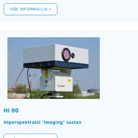
VIŠE INFORMACIJA >
HI 90
Hiperspektralni “imaging“ sustav