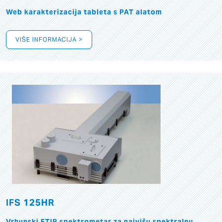
Web karakterizacija tableta s PAT alatom
VIŠE INFORMACIJA >
IFS 125HR
Vrhunski FTIR spektrometar za najvišu spektralnu