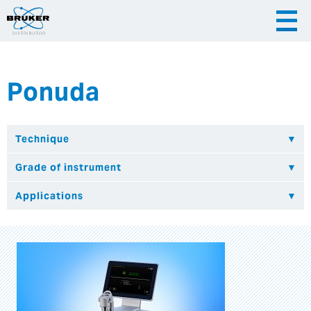
Ponuda
|
|
Česky
English
Slovenija
|
Hrvatska