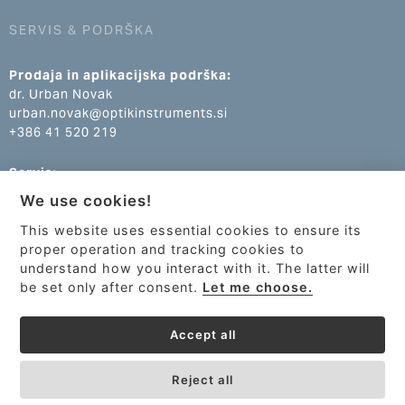
SERVIS & PODRŠKA
Prodaja in aplikacijska podrška:
dr. Urban Novak
urban.novak@optikinstruments.si
+386 41 520 219
Servis:
Klemen Žumer
We use cookies!
klemen.zumer@optikinstruments.si
+386 70 688 269
This website uses essential cookies to ensure its
proper operation and tracking cookies to
understand how you interact with it. The latter will
be set only after consent.
Let me choose.
Accept all
Reject all