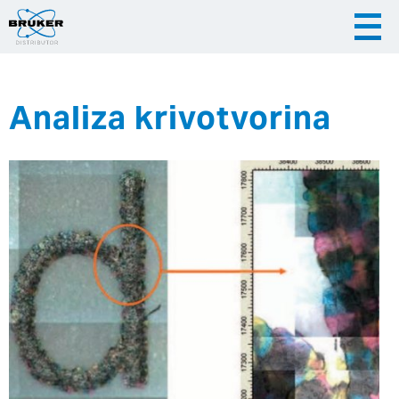
Analiza krivotvorina
|
|
Česky
English
Slovenija
|
Hrvatska