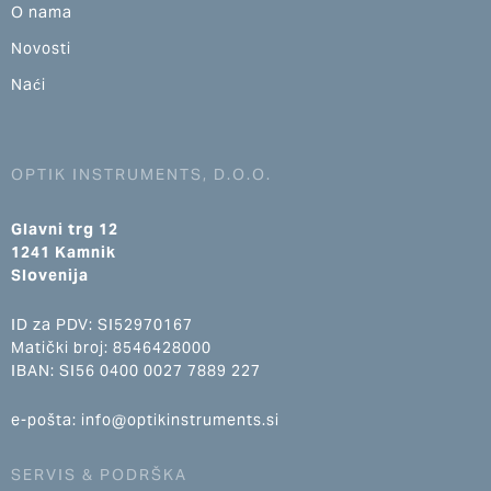
O nama
Novosti
Naći
OPTIK INSTRUMENTS, D.O.O.
Glavni trg 12
1241 Kamnik
Slovenija
ID za PDV: SI52970167
Matički broj: 8546428000
IBAN: SI56 0400 0027 7889 227
e-pošta: info@optikinstruments.si
SERVIS & PODRŠKA