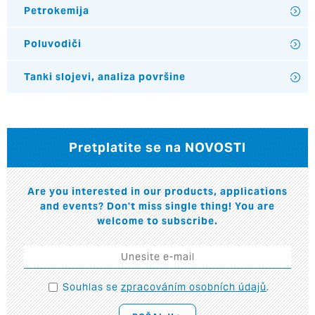
Petrokemija
Poluvodiči
Tanki slojevi, analiza površine
Pretplatite se na NOVOSTI
Are you interested in our products, applications
and events? Don't miss single thing! You are
welcome to subscribe.
Souhlas se
zpracováním osobních údajů
.